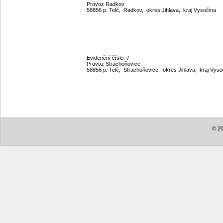
Provoz Radkov
58856 p. Telč, Radkov, okres Jihlava, kraj Vysočina
Evidenční číslo: 7
Provoz Strachoňovice
58856 p. Telč, Strachoňovice, okres Jihlava, kraj Vys
© 20