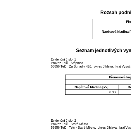
Rozsah podni
Př
Napětová hladina [
Seznam jednotlivých vym
Evidenční číslo: 1
Provoz Telč - Štěpnice
58856 Telč, Za Stínadly 426, okres Jihlava, kraj Vyso
Přenosová ka
Napětová hladina [kV]
D
0.380
Evidenční číslo: 2
Provoz Telč - Staré Město
58856 Telč, Telč - Staré Město, okres Jihlava, kraj Vy