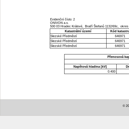
Evidenční číslo: 2
ONIVON a.s.
500 03 Hradec Králové, Bratří Štefanů 1132/69c, okre
Katastrální území
Kód katastr
Slezské Předměstí
646971
Slezské Předměstí
646971
Slezské Předměstí
646971
Přenosová ka
Napětová hladina [kV]
D
0.400
© 20