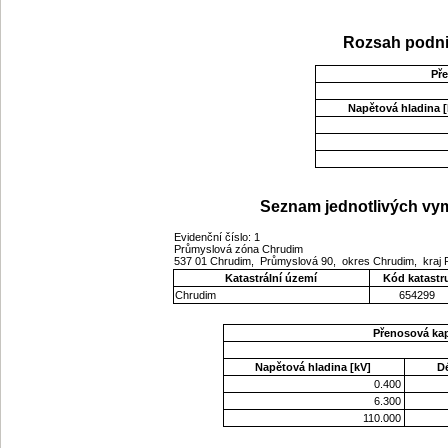
Rozsah podni
Př
Napětová hladina [
Seznam jednotlivých vym
Evidenční číslo: 1
Průmyslová zóna Chrudim
537 01 Chrudim, Průmyslová 90, okres Chrudim, kraj
Katastrální území
Kód katastr
Chrudim
654299
Přenosová ka
Napětová hladina [kV]
D
0.400
6.300
110.000