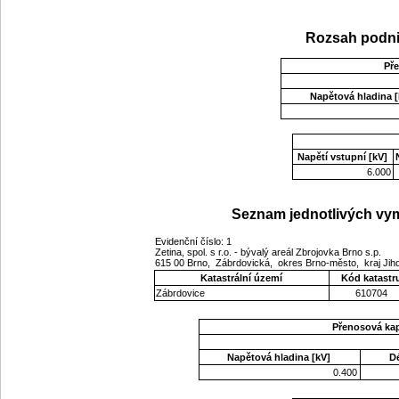
Rozsah podni
Př
Napětová hladina [
Napětí vstupní [kV]
6.000
Seznam jednotlivých vym
Evidenční číslo: 1
Zetina, spol. s r.o. - bývalý areál Zbrojovka Brno s.p.
615 00 Brno, Zábrdovická, okres Brno-město, kraj J
Katastrální území
Kód katastr
Zábrdovice
610704
Přenosová ka
Napětová hladina [kV]
D
0.400