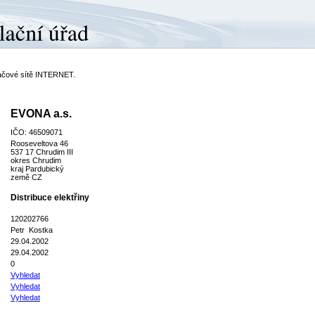
ítačové sítě INTERNET.
EVONA a.s.
IČO: 46509071
Rooseveltova 46
537 17 Chrudim III
okres Chrudim
kraj Pardubický
země CZ
Distribuce elektřiny
120202766
Petr Kostka
29.04.2002
29.04.2002
0
Vyhledat
Vyhledat
Vyhledat