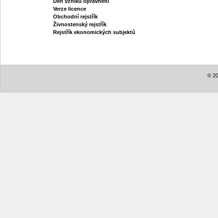
Den vzniku oprávnění
Verze licence
Obchodní rejstřík
Živnostenský rejstřík
Rejstřík ekonomických subjektů
© 20