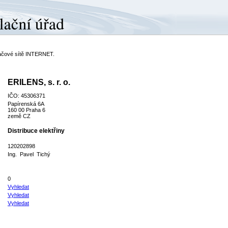
ítačové sítě INTERNET.
ERILENS, s. r. o.
IČO: 45306371
Papírenská 6A
160 00 Praha 6
země CZ
Distribuce elektřiny
120202898
Ing. Pavel Tichý
0
Vyhledat
Vyhledat
Vyhledat