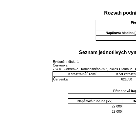
Rozsah podni
Př
Napětová hladina [
Seznam jednotlivých vym
Evidenční číslo: 1
Červenka
784 01 Červenka, Komenského 357, okres Olomouc, 
Katastrální území
Kód katastr
Červenka
621030
Přenosová ka
Napětová hladina [kV]
D
22.000
22.000