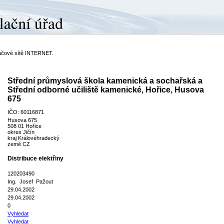
ítačové sítě INTERNET.
Střední průmyslová škola kamenická a sochařská a
Střední odborné učiliště kamenické, Hořice, Husova
675
IČO: 60116871
Husova 675
508 01 Hořice
okres Jičín
kraj Královéhradecký
země CZ
Distribuce elektřiny
120203490
Ing. Josef Pažout
29.04.2002
29.04.2002
0
Vyhledat
Vyhledat