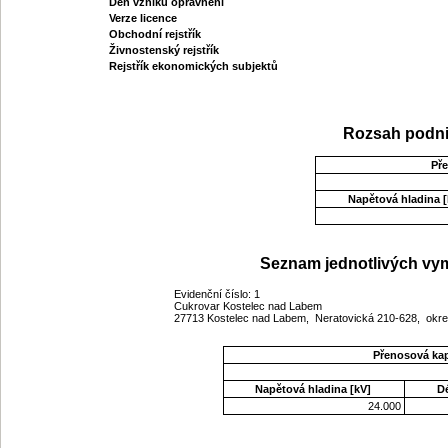
Den vzniku oprávnění
Verze licence
Obchodní rejstřík
Živnostenský rejstřík
Rejstřík ekonomických subjektů
Rozsah podni
Př
Napětová hladina [
Seznam jednotlivých vym
Evidenční číslo: 1
Cukrovar Kostelec nad Labem
27713 Kostelec nad Labem, Neratovická 210-628, okre
Přenosová ka
Napětová hladina [kV]
D
24.000