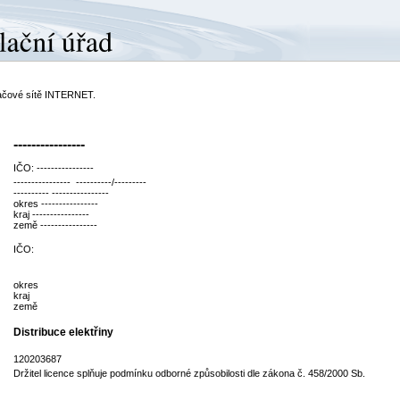
ítačové sítě INTERNET.
----------------
IČO: ----------------
---------------- ----------/---------
---------- ----------------
okres ----------------
kraj ----------------
země ----------------
IČO:
okres
kraj
země
Distribuce elektřiny
120203687
Držitel licence splňuje podmínku odborné způsobilosti dle zákona č. 458/2000 Sb.