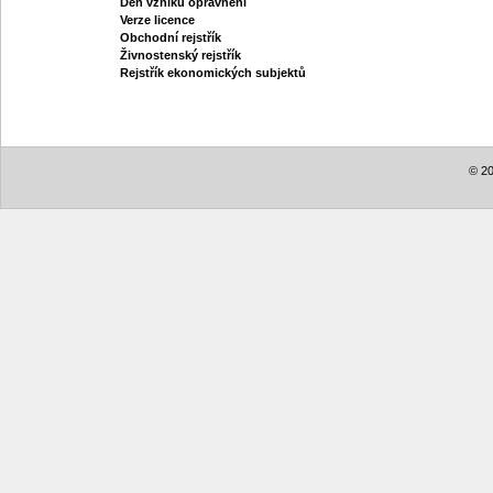
Den vzniku oprávnění
Verze licence
Obchodní rejstřík
Živnostenský rejstřík
Rejstřík ekonomických subjektů
© 20