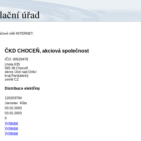
ítačové sítě INTERNET.
ČKD CHOCEŇ, akciová společnost
IČO: 00529478
Lhota 635
565 38 Choceň
okres Ústí nad Orlicí
kraj Pardubický
země CZ
Distribuce elektřiny
120203794
Jaroslav Kůta
03.02.2003
03.02.2003
0
Vyhledat
Vyhledat
Vyhledat