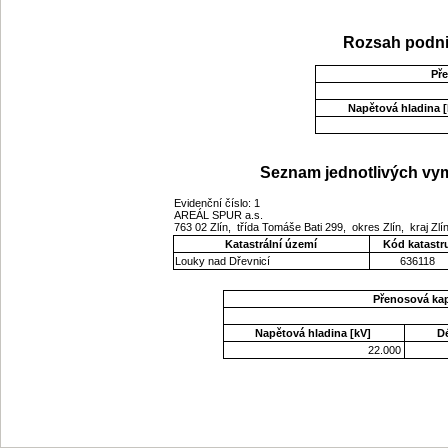
Rozsah podni
Př
Napětová hladina [
Seznam jednotlivých vym
Evidenční číslo: 1
AREÁL SPUR a.s.
763 02 Zlín, třída Tomáše Bati 299, okres Zlín, kraj Zl
Katastrální území
Kód katastr
Louky nad Dřevnicí
636118
Přenosová ka
Napětová hladina [kV]
D
22.000