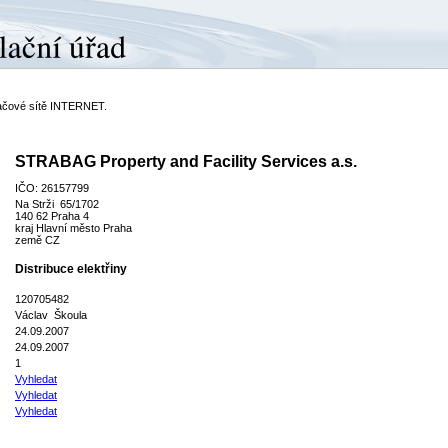
ítačové sítě INTERNET.
STRABAG Property and Facility Services a.s.
IČO: 26157799
Na Strži 65/1702
140 62 Praha 4
kraj Hlavní město Praha
země CZ
Distribuce elektřiny
120705482
Václav Škoula
24.09.2007
24.09.2007
1
Vyhledat
Vyhledat
Vyhledat