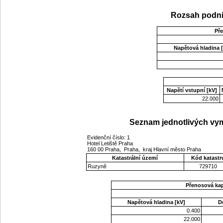
Rozsah podni
Př
Napětová hladina [
Napětí vstupní [kV]
22.000
Seznam jednotlivých vym
Evidenční číslo: 1
Hotel Letiště Praha
160 00 Praha, Praha, kraj Hlavní město Praha
Katastrální území
Kód katastr
Ruzyně
729710
Přenosová ka
Napětová hladina [kV]
D
0.400
22.000