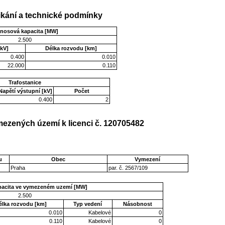
kání a technické podmínky
enosová kapacita [MW]
2.500
kV]
Délka rozvodu [km]
0.400
0.010
22.000
0.110
Trafostanice
Napětí výstupní [kV]
Počet
0.400
2
ezených území k licenci č. 120705482
u
Obec
Vymezení
Praha
par. č. 2567/109
pacita ve vymezeném uzemí [MW]
2.500
élka rozvodu [km]
Typ vedení
Násobnost
0.010
Kabelové
0
0.110
Kabelové
0