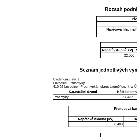
Rozsah podni
Př
Napětová hladina [
Napětí vstupní [kV]
22.000
Seznam jednotlivých vym
Evidenční číslo: 1
Lovosice - Prosmyky
410 02 Lovosice, Prosmycká, okres Litoměřice, kraj 
Katastrální území
Kód katastr
Prosmyky
733482
Přenosová ka
Napětová hladina [kV]
D
0.400