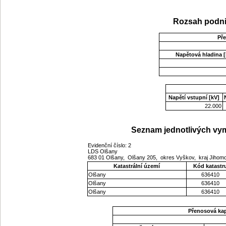
Rozsah podni
Př
Napětová hladina [
Napětí vstupní [kV]
22.000
Seznam jednotlivých vym
Evidenční číslo: 2
LDS Olšany
683 01 Olšany, Olšany 205, okres Vyškov, kraj Jiho
Katastrální území
Kód katastr
Olšany
636410
Olšany
636410
Olšany
636410
Přenosová ka