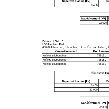
Napětová hladina [kV]
D
0.400
Napětí vstupní [kV]
22.000
Evidenční číslo: 3
LDS Nupharo Park
400 02 Libouchec, Libouchec, okres Ústí nad Labem, 
Katastrální území
Kód katastr
Knínice u Libouchce
795151
Knínice u Libouchce
795151
Knínice u Libouchce
795151
Přenosová ka
Napětová hladina [kV]
D
0.400
22.000
Napětí vstupní [kV]
22.000