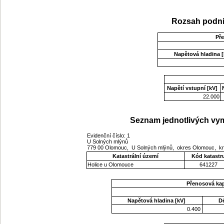
Rozsah podni
Př
Napětová hladina [
Napětí vstupní [kV]
22.000
Seznam jednotlivých vym
Evidenční číslo: 1
U Solných mlýnů
779 00 Olomouc, U Solných mlýnů, okres Olomouc, k
Katastrální území
Kód katastr
Holice u Olomouce
641227
Přenosová ka
Napětová hladina [kV]
D
0.400