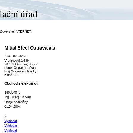
ítačové sítě INTERNET.
Mittal Steel Ostrava a.s.
IČO: 45193258
Vratimovská 689
707 02 Ostrava, Kunčice
okres Ostrava-město
kraj Moravskoslezský
země CZ
Obchod s elektřinou
140304070
Ing. Juraj Lištvan
Údaje nedodány.
01.04.2004
2
Vyhledat
Vyhledat
Vyhledat