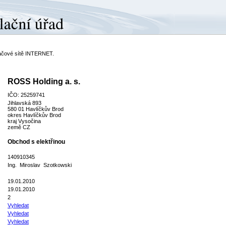
ítačové sítě INTERNET.
ROSS Holding a. s.
IČO: 25259741
Jihlavská 893
580 01 Havlíčkův Brod
okres Havlíčkův Brod
kraj Vysočina
země CZ
Obchod s elektřinou
140910345
Ing. Miroslav Szotkowski
19.01.2010
19.01.2010
2
Vyhledat
Vyhledat
Vyhledat