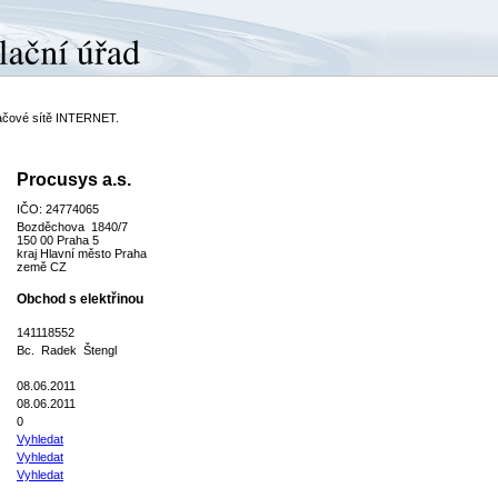
ítačové sítě INTERNET.
Procusys a.s.
IČO: 24774065
Bozděchova 1840/7
150 00 Praha 5
kraj Hlavní město Praha
země CZ
Obchod s elektřinou
141118552
Bc. Radek Štengl
08.06.2011
08.06.2011
0
Vyhledat
Vyhledat
Vyhledat