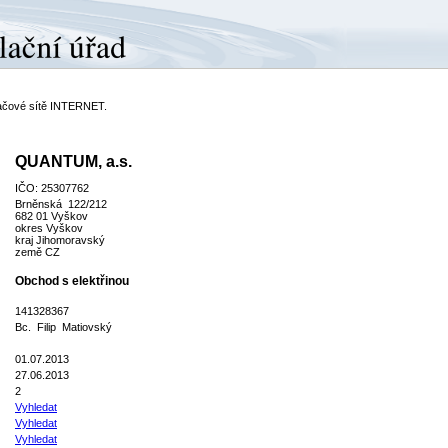
ítačové sítě INTERNET.
QUANTUM, a.s.
IČO: 25307762
Brněnská 122/212
682 01 Vyškov
okres Vyškov
kraj Jihomoravský
země CZ
Obchod s elektřinou
141328367
Bc. Filip Matiovský
01.07.2013
27.06.2013
2
Vyhledat
Vyhledat
Vyhledat