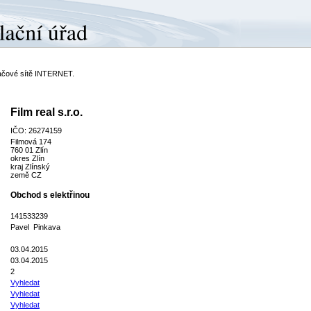
ítačové sítě INTERNET.
Film real s.r.o.
IČO: 26274159
Filmová 174
760 01 Zlín
okres Zlín
kraj Zlínský
země CZ
Obchod s elektřinou
141533239
Pavel Pinkava
03.04.2015
03.04.2015
2
Vyhledat
Vyhledat
Vyhledat