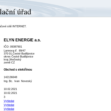
ítačové sítě INTERNET.
ELYN ENERGIE a.s.
IČO: 09387901
Lannova tř. 89/47
370 01 České Budějovice
okres České Budějovice
kraj Jihočeský
země CZ
Obchod s elektřinou
142136648
Ing. Bc. Ivan Noveský
10.02.2021
10.02.2021
3
Vyhledat
Vyhledat
Vyhledat