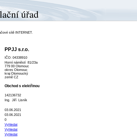
ítačové sítě INTERNET.
PPJJ s.r.o.
IČO: 04338910
Horní náměstí 81/23a
779 00 Olomouc
okres Olomouc
kraj Olomoucký
země CZ
Obchod s elektřinou
142136732
Ing. Jiří Lisník
03.06.2021
03.06.2021
0
Vyhledat
Vyhledat
Vyhledat