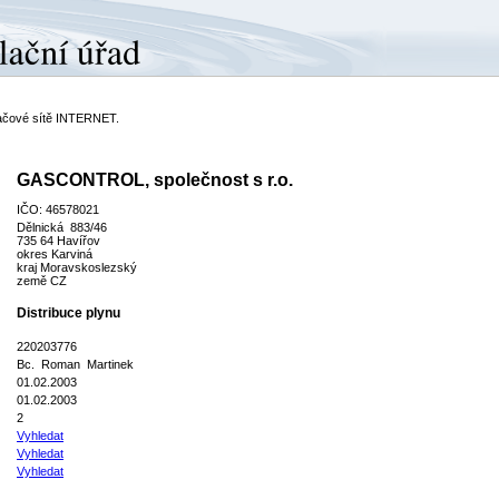
ítačové sítě INTERNET.
GASCONTROL, společnost s r.o.
IČO: 46578021
Dělnická 883/46
735 64 Havířov
okres Karviná
kraj Moravskoslezský
země CZ
Distribuce plynu
220203776
Bc. Roman Martinek
01.02.2003
01.02.2003
2
Vyhledat
Vyhledat
Vyhledat