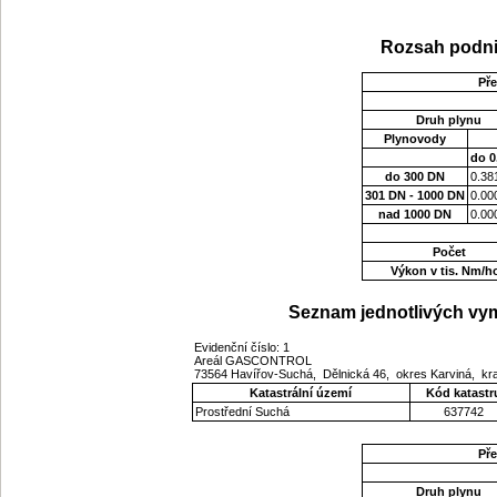
Rozsah podni
Př
Druh plynu
Plynovody
do 0
do 300 DN
0.38
301 DN - 1000 DN
0.00
nad 1000 DN
0.00
Počet
Výkon v tis. Nm/h
Seznam jednotlivých vym
Evidenční číslo: 1
Areál GASCONTROL
73564 Havířov-Suchá, Dělnická 46, okres Karviná, kr
Katastrální území
Kód katastr
Prostřední Suchá
637742
Př
Druh plynu