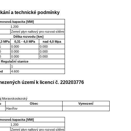
kání a technické podmínky
enosová kapacita [MW]
1.200
Zemní plyn naftový pro rozvod sítěmi
Délka rozvodu [km]
,3 MPa
0,31 - 4,0 MPa
nad 4,0 Mpa
1
0.000
0.000
0
0.000
0.000
0
0.000
0.000
Regulační stanice
1
od
4.600
ezených území k licenci č. 220203776
aj Moravskoslezský
u
Obec
Vymezení
Havířov
enosová kapacita [MW]
1.200
Zemní plyn naftový pro rozvod sítěmi