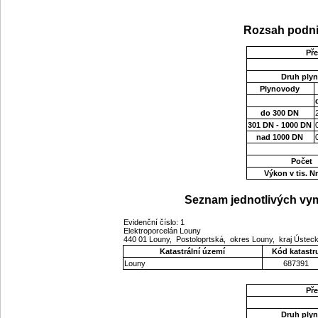
Rozsah podni
Př
Druh ply
Plynovody
do 300 DN
301 DN - 1000 DN
nad 1000 DN
Počet
Výkon v tis. 
Seznam jednotlivých vym
Evidenční číslo: 1
Elektroporcelán Louny
440 01 Louny, Postoloprtská, okres Louny, kraj Ústec
Katastrální území
Kód katastr
Louny
687391
Př
Druh ply