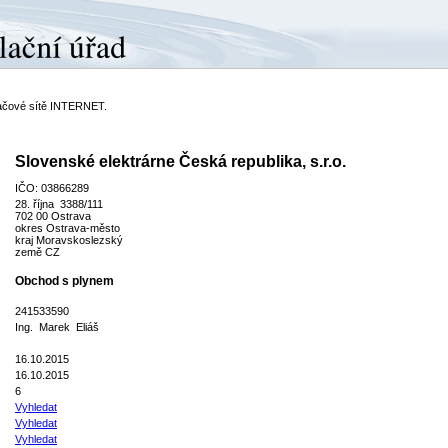
ítačové sítě INTERNET.
Slovenské elektrárne Česká republika, s.r.o.
IČO: 03866289
28. října 3388/111
702 00 Ostrava
okres Ostrava-město
kraj Moravskoslezský
země CZ
Obchod s plynem
241533590
Ing. Marek Eliáš
16.10.2015
16.10.2015
6
Vyhledat
Vyhledat
Vyhledat