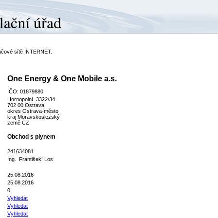
ítačové sítě INTERNET.
One Energy & One Mobile a.s.
IČO: 01879880
Hornopolní 3322/34
702 00 Ostrava
okres Ostrava-město
kraj Moravskoslezský
země CZ
Obchod s plynem
241634081
Ing. František Los
25.08.2016
25.08.2016
0
Vyhledat
Vyhledat
Vyhledat