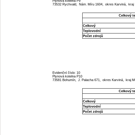
Plynová kotelna P9
73532 Rychvald, Nám. Míru 1604, okres Karviná, kra
Celkový t
Celkový
Teplovodní
Počet zdrojů
Evidenční číslo: 10
Plynová kotelna P10
73581 Bohumín, J. Palacha 671, okres Karviná, kraj
Celkový t
Celkový
Teplovodní
Počet zdrojů