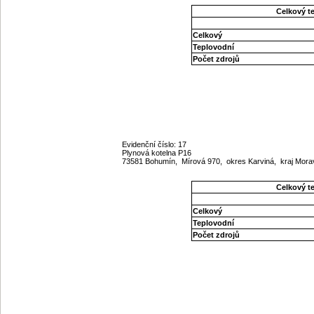
Celkový t
Celkový
Teplovodní
Počet zdrojů
Evidenční číslo: 17
Plynová kotelna P16
73581 Bohumín, Mírová 970, okres Karviná, kraj Mor
Celkový t
Celkový
Teplovodní
Počet zdrojů