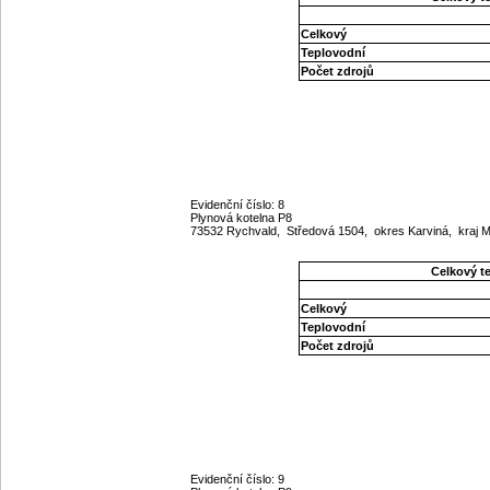
Celkový
Teplovodní
Počet zdrojů
Evidenční číslo: 8
Plynová kotelna P8
73532 Rychvald, Středová 1504, okres Karviná, kraj
Celkový t
Celkový
Teplovodní
Počet zdrojů
Evidenční číslo: 9