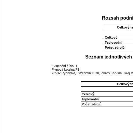
Rozsah podni
Celkový t
Celkový
Teplovodní
Počet zdrojů
Seznam jednotlivých 
Evidenční číslo: 1
Plynová kotelna P1
73532 Rychvald, Středová 1530, okres Karviná, kraj
Celkový t
Celkový
Teplovodní
Počet zdrojů