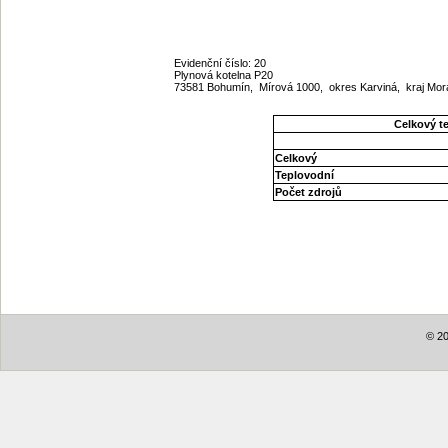
Evidenční číslo: 20
Plynová kotelna P20
73581 Bohumín, Mírová 1000, okres Karviná, kraj Mo
Celkový t
Celkový
Teplovodní
Počet zdrojů
© 20