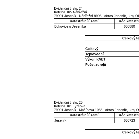
Evidenční číslo: 24
Kotelna JK5 Nábřežní
79001 Jeseník, Nábřežní 9906, okres Jeseník, kraj 
Katastrální území
Kód katastr
Bukovice u Jeseníka
658880
Celkový t
Celkový
Teplovodní
Výkon KVET
Počet zdrojů
Evidenční číslo: 25
Kotelna JK1 Tyršova
79001 Jeseník, Mašínova 1055, okres Jeseník, kraj
Katastrální území
Kód katastr
Jeseník
658723
Celkový t