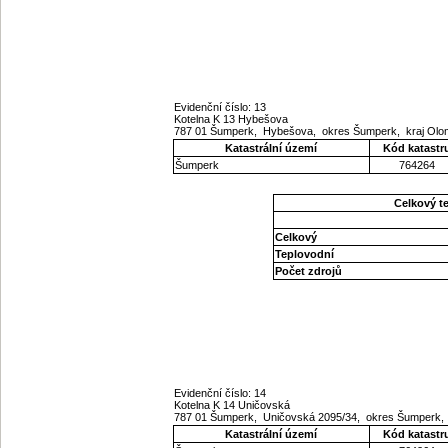
Evidenční číslo: 13
Kotelna K 13 Hybešova
787 01 Šumperk, Hybešova, okres Šumperk, kraj Ol
Katastrální území
Kód katastr
Šumperk
764264
Celkový t
Celkový
Teplovodní
Počet zdrojů
Evidenční číslo: 14
Kotelna K 14 Uničovská
787 01 Šumperk, Uničovská 2095/34, okres Šumperk,
Katastrální území
Kód katastr