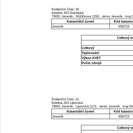
Evidenční číslo: 20
Kotelna JK3 Dukelská
79001 Jeseník, Růžičkova 1250, okres Jeseník, kraj
Katastrální území
Kód katastr
Jeseník
658723
Celkový t
Celkový
Teplovodní
Výkon KVET
Počet zdrojů
Evidenční číslo: 21
Kotelna JK2 Lipovská
79001 Jeseník, Lipovská 1172, okres Jeseník, kraj 
Katastrální území
Kód katastr
Jeseník
658723
Celkový t