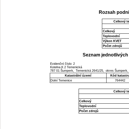
Rozsah podni
Celkový t
Celkový
Teplovodní
Výkon KVET
Počet zdrojů
Seznam jednotlivých 
Evidenční číslo: 2
Kotelna K 2 Temenická
787 01 Šumperk, Temenická 2641/25, okres Šumperk,
Katastrální území
Kód katastr
Dolní Temenice
764442
Celkový t
Celkový
Teplovodní
Počet zdrojů