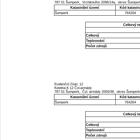
787 01 Šumperk, Vrchlického 2096/14a, okres Šumpe
Katastrální území
Kód katastr
Šumperk
764264
Celkový t
Celkový
Teplovodní
Počet zdrojů
Evidenční číslo: 12
Kotelna K 12 Čsl.armády
787 01 Šumperk, Čsl. armády 2050/38, okres Šumper
Katastrální území
Kód katastr
Šumperk
764264
Celkový t
Celkový
Teplovodní
Počet zdrojů