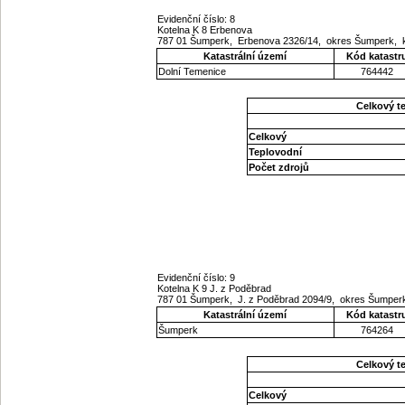
Evidenční číslo: 8
Kotelna K 8 Erbenova
787 01 Šumperk, Erbenova 2326/14, okres Šumperk, 
Katastrální území
Kód katastr
Dolní Temenice
764442
Celkový t
Celkový
Teplovodní
Počet zdrojů
Evidenční číslo: 9
Kotelna K 9 J. z Poděbrad
787 01 Šumperk, J. z Poděbrad 2094/9, okres Šumper
Katastrální území
Kód katastr
Šumperk
764264
Celkový t
Celkový