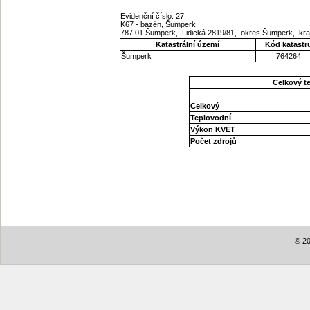
Evidenční číslo: 27
K67 - bazén, Šumperk
787 01 Šumperk, Lidická 2819/81, okres Šumperk, kr
Katastrální území
Kód katastr
Šumperk
764264
Celkový t
Celkový
Teplovodní
Výkon KVET
Počet zdrojů
© 20