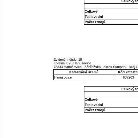
Celkový t
Celkový
Teplovodní
Počet zdrojů
Evidenční číslo: 19
Kotelna K 26 Hanušovice
78833 Hanušovice, Zábřežská, okres Šumperk, kraj
Katastrální území
Kód katastr
Hanušovice
637203
Celkový t
Celkový
Teplovodní
Počet zdrojů