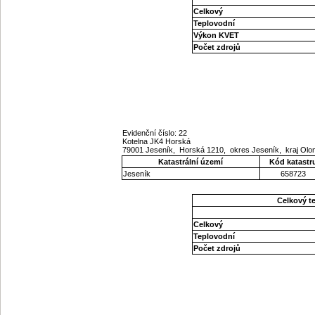
Celkový
Teplovodní
Výkon KVET
Počet zdrojů
Evidenční číslo: 22
Kotelna JK4 Horská
79001 Jeseník, Horská 1210, okres Jeseník, kraj O
Katastrální území
Kód katastr
Jeseník
658723
Celkový t
Celkový
Teplovodní
Počet zdrojů