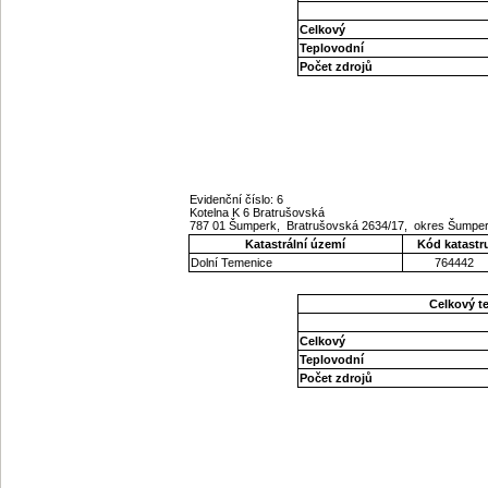
Celkový
Teplovodní
Počet zdrojů
Evidenční číslo: 6
Kotelna K 6 Bratrušovská
787 01 Šumperk, Bratrušovská 2634/17, okres Šumpe
Katastrální území
Kód katastr
Dolní Temenice
764442
Celkový t
Celkový
Teplovodní
Počet zdrojů