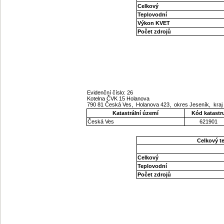
Celkový
Teplovodní
Výkon KVET
Počet zdrojů
Evidenční číslo: 26
Kotelna ČVK 15 Holanova
790 81 Česká Ves, Holanova 423, okres Jeseník, kra
Katastrální území
Kód katastr
Česká Ves
621901
Celkový t
Celkový
Teplovodní
Počet zdrojů