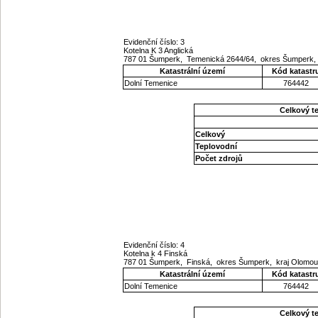
Evidenční číslo: 3
Kotelna K 3 Anglická
787 01 Šumperk, Temenická 2644/64, okres Šumperk,
Katastrální území
Kód katastr
Dolní Temenice
764442
Celkový t
Celkový
Teplovodní
Počet zdrojů
Evidenční číslo: 4
Kotelna k 4 Finská
787 01 Šumperk, Finská, okres Šumperk, kraj Olomo
Katastrální území
Kód katastr
Dolní Temenice
764442
Celkový t