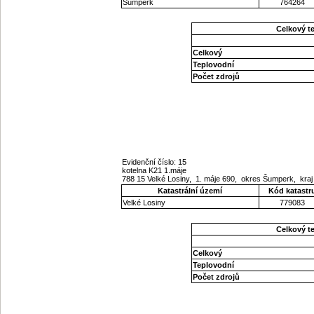
Šumperk
764264
Celkový t
Celkový
Teplovodní
Počet zdrojů
Evidenční číslo: 15
kotelna K21 1.máje
788 15 Velké Losiny, 1. máje 690, okres Šumperk, kr
Katastrální území
Kód katastr
Velké Losiny
779083
Celkový t
Celkový
Teplovodní
Počet zdrojů