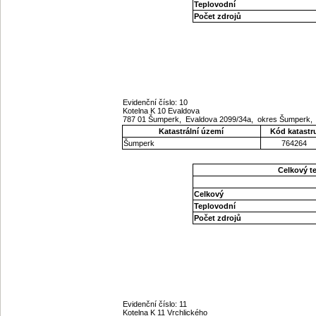
Teplovodní
Počet zdrojů
Evidenční číslo: 10
Kotelna K 10 Evaldova
787 01 Šumperk, Evaldova 2099/34a, okres Šumperk,
Katastrální území
Kód katastr
Šumperk
764264
Celkový t
Celkový
Teplovodní
Počet zdrojů
Evidenční číslo: 11
Kotelna K 11 Vrchlického