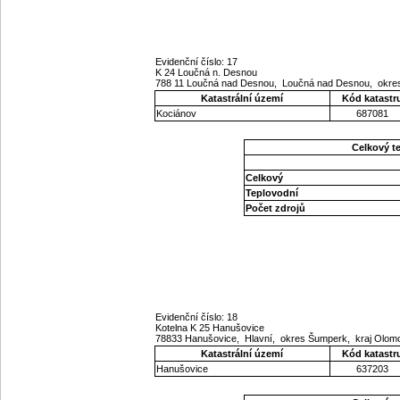
Evidenční číslo: 17
K 24 Loučná n. Desnou
788 11 Loučná nad Desnou, Loučná nad Desnou, okre
Katastrální území
Kód katastr
Kociánov
687081
Celkový t
Celkový
Teplovodní
Počet zdrojů
Evidenční číslo: 18
Kotelna K 25 Hanušovice
78833 Hanušovice, Hlavní, okres Šumperk, kraj Olo
Katastrální území
Kód katastr
Hanušovice
637203