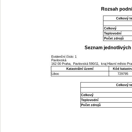
Rozsah podni
Celkový t
Celkový
Teplovodní
Počet zdrojů
Seznam jednotlivých 
Evidenční číslo: 1
Pavlovská
162 00 Praha, Pavlovská 590/11, kraj Hlavní město Pr
Katastrální území
Kód katastr
Liboc
729795
Celkový t
Celkový
Teplovodní
Počet zdrojů