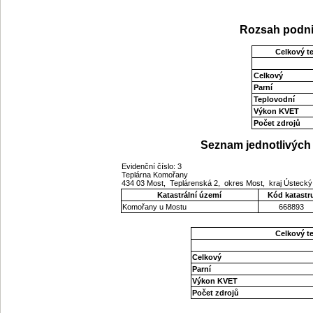
Rozsah podni
Celkový t
Celkový
Parní
Teplovodní
Výkon KVET
Počet zdrojů
Seznam jednotlivých 
Evidenční číslo: 3
Teplárna Komořany
434 03 Most, Teplárenská 2, okres Most, kraj Ústeck
Katastrální území
Kód katastr
Komořany u Mostu
668893
Celkový t
Celkový
Parní
Výkon KVET
Počet zdrojů