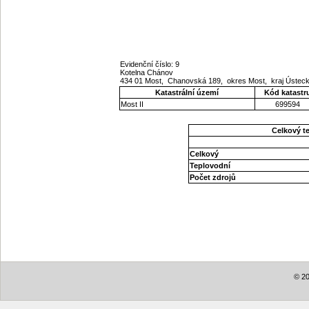
Evidenční číslo: 9
Kotelna Chánov
434 01 Most, Chanovská 189, okres Most, kraj Ústec
Katastrální území
Kód katastr
Most II
699594
Celkový t
Celkový
Teplovodní
Počet zdrojů
© 20