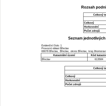
Rozsah podni
Celkový t
Celkový
Horkovodní
Počet zdrojů
Seznam jednotlivých 
Evidenční číslo: 1
Provozní oblast Břeclav
69078 Břeclav, Břeclav, okres Břeclav, kraj Jihomora
Katastrální území
Kód katastr
Břeclav
613584
Celkový t
Celkový
Horkovodní
Počet zdrojů