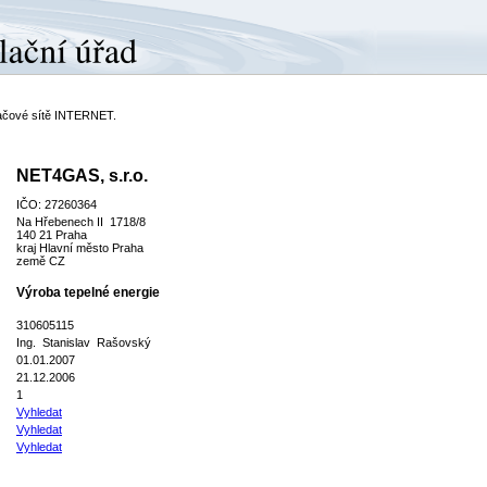
ítačové sítě INTERNET.
NET4GAS, s.r.o.
IČO: 27260364
Na Hřebenech II 1718/8
140 21 Praha
kraj Hlavní město Praha
země CZ
Výroba tepelné energie
310605115
Ing. Stanislav Rašovský
01.01.2007
21.12.2006
1
Vyhledat
Vyhledat
Vyhledat