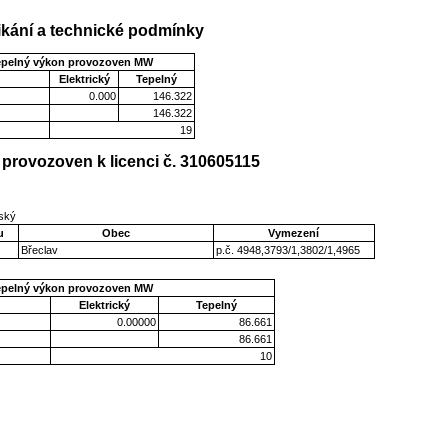
kání a technické podmínky
epelný výkon provozoven MW
Elektrický
Tepelný
0.000
146.322
146.322
19
provozoven k licenci č. 310605115
vský
u
Obec
Vymezení
Břeclav
p.č. 4948,3793/1,3802/1,4965
epelný výkon provozoven MW
Elektrický
Tepelný
0.00000
86.661
86.661
10