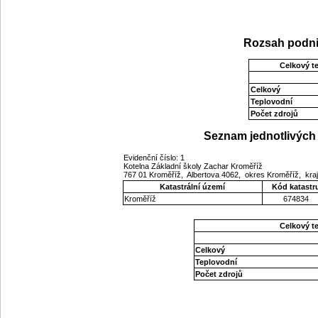
Rozsah podni
Celkový t
Celkový
Teplovodní
Počet zdrojů
Seznam jednotlivých 
Evidenční číslo: 1
Kotelna Základní školy Zachar Kroměříž
767 01 Kroměříž, Albertova 4062, okres Kroměříž, kra
Katastrální území
Kód katastr
Kroměříž
674834
Celkový t
Celkový
Teplovodní
Počet zdrojů