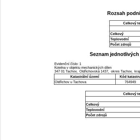
Rozsah podni
Celkový t
Celkový
Teplovodní
Počet zdrojů
Seznam jednotlivých 
Evidenční číslo: 1
Kotelna v objektu mechanických dílen
347 01 Tachov, Oldřichovská 1437, okres Tachov, kra
Katastrální území
Kód katastr
Oldřichov u Tachova
764949
Celkový t
Celkový
Teplovodní
Počet zdrojů