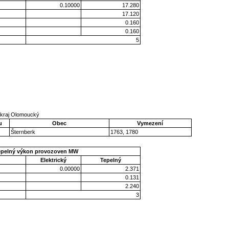
0.10000
17.280
17.120
0.160
0.160
5
 kraj Olomoucký
u
Obec
Vymezení
Šternberk
1763, 1780
epelný výkon provozoven MW
Elektrický
Tepelný
0.00000
2.371
0.131
2.240
3