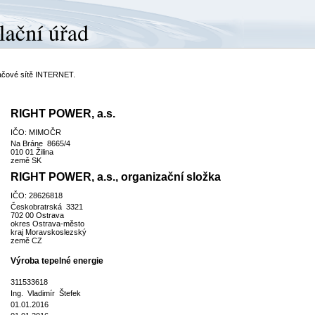
ítačové sítě INTERNET.
RIGHT POWER, a.s.
IČO: MIMOČR
Na Bráne 8665/4
010 01 Žilina
země SK
RIGHT POWER, a.s., organizační složka
IČO: 28626818
Českobratrská 3321
702 00 Ostrava
okres Ostrava-město
kraj Moravskoslezský
země CZ
Výroba tepelné energie
311533618
Ing. Vladimír Štefek
01.01.2016