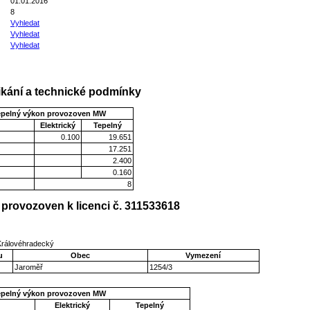
01.01.2016
8
Vyhledat
Vyhledat
Vyhledat
kání a technické podmínky
epelný výkon provozoven MW
Elektrický
Tepelný
0.100
19.651
17.251
2.400
0.160
8
provozoven k licenci č. 311533618
 Královéhradecký
u
Obec
Vymezení
Jaroměř
1254/3
epelný výkon provozoven MW
Elektrický
Tepelný