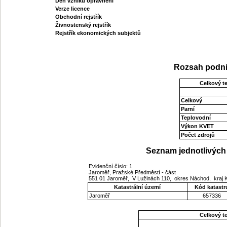
Den vzniku oprávnění
Verze licence
Obchodní rejstřík
Živnostenský rejstřík
Rejstřík ekonomických subjektů
Rozsah podni
Celkový t
Celkový
Parní
Teplovodní
Výkon KVET
Počet zdrojů
Seznam jednotlivých 
Evidenční číslo: 1
Jaroměř, Pražské Předměstí - část
551 01 Jaroměř, V Lužinách 110, okres Náchod, kraj
Katastrální území
Kód katastr
Jaroměř
657336
Celkový t