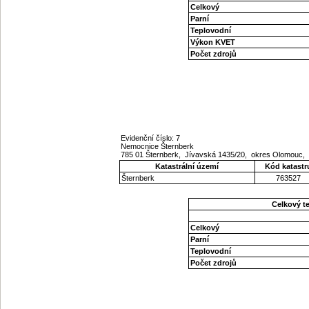
Celkový
Parní
Teplovodní
Výkon KVET
Počet zdrojů
Evidenční číslo: 7
Nemocnice Šternberk
785 01 Šternberk, Jívavská 1435/20, okres Olomouc,
Katastrální území
Kód katastr
Šternberk
763527
Celkový t
Celkový
Parní
Teplovodní
Počet zdrojů