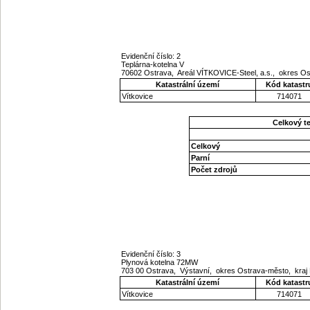
Evidenční číslo: 2
Teplárna-kotelna V
70602 Ostrava, Areál VÍTKOVICE-Steel, a.s., okres O
Katastrální území
Kód katastr
Vítkovice
714071
Celkový t
Celkový
Parní
Počet zdrojů
Evidenční číslo: 3
Plynová kotelna 72MW
703 00 Ostrava, Výstavní, okres Ostrava-město, kra
Katastrální území
Kód katastr
Vítkovice
714071