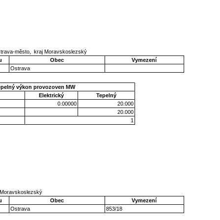
strava-město, kraj Moravskoslezský
u
Obec
Vymezení
Ostrava
epelný výkon provozoven MW
Elektrický
Tepelný
0.00000
20.000
20.000
1
j Moravskoslezský
u
Obec
Vymezení
Ostrava
853/18