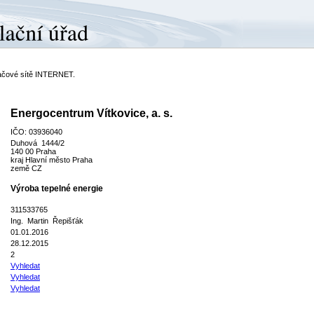
ítačové sítě INTERNET.
Energocentrum Vítkovice, a. s.
IČO: 03936040
Duhová 1444/2
140 00 Praha
kraj Hlavní město Praha
země CZ
Výroba tepelné energie
311533765
Ing. Martin Řepišťák
01.01.2016
28.12.2015
2
Vyhledat
Vyhledat
Vyhledat