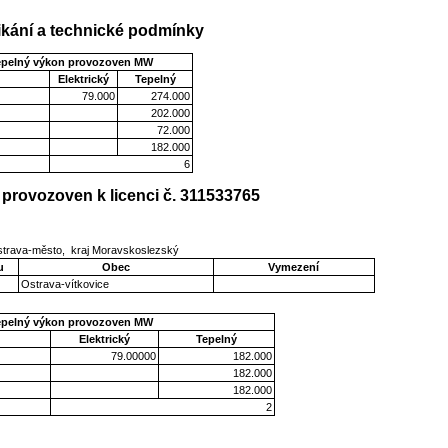
kání a technické podmínky
epelný výkon provozoven MW
Elektrický
Tepelný
79.000
274.000
202.000
72.000
182.000
6
provozoven k licenci č. 311533765
strava-město, kraj Moravskoslezský
u
Obec
Vymezení
Ostrava-vítkovice
epelný výkon provozoven MW
Elektrický
Tepelný
79.00000
182.000
182.000
182.000
2