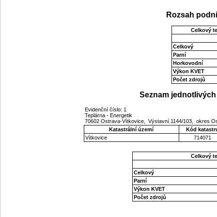
Rozsah podni
Celkový t
Celkový
Parní
Horkovodní
Výkon KVET
Počet zdrojů
Seznam jednotlivých 
Evidenční číslo: 1
Teplárna - Energetik
70602 Ostrava-Vítkovice, Výstavní 1144/103, okres O
Katastrální území
Kód katastr
Vítkovice
714071
Celkový t
Celkový
Parní
Výkon KVET
Počet zdrojů