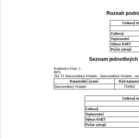
Rozsah podni
Celkový t
Celkový
Teplovodní
Výkon KVET
Počet zdrojů
Seznam jednotlivých 
Evidenční číslo: 1
BPS
262 72 Starosedlský Hrádek, Starosedlský Hrádek, ok
Katastrální území
Kód katastr
Starosedlský Hrádek
754862
Celkový t
Celkový
Teplovodní
Výkon KVET
Počet zdrojů