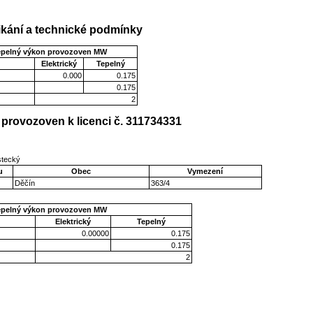
kání a technické podmínky
epelný výkon provozoven MW
Elektrický
Tepelný
0.000
0.175
0.175
2
provozoven k licenci č. 311734331
stecký
u
Obec
Vymezení
Děčín
363/4
epelný výkon provozoven MW
Elektrický
Tepelný
0.00000
0.175
0.175
2