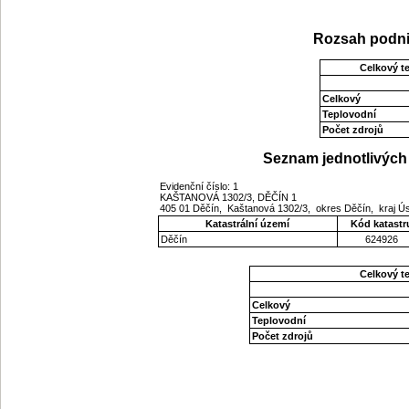
Rozsah podni
Celkový t
Celkový
Teplovodní
Počet zdrojů
Seznam jednotlivých 
Evidenční číslo: 1
KAŠTANOVÁ 1302/3, DĚČÍN 1
405 01 Děčín, Kaštanová 1302/3, okres Děčín, kraj Ú
Katastrální území
Kód katastr
Děčín
624926
Celkový t
Celkový
Teplovodní
Počet zdrojů