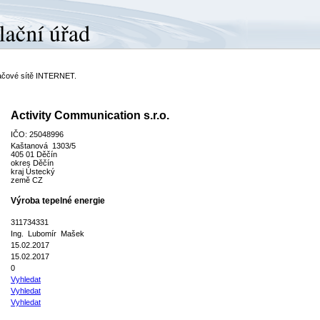
ítačové sítě INTERNET.
Activity Communication s.r.o.
IČO: 25048996
Kaštanová 1303/5
405 01 Děčín
okres Děčín
kraj Ústecký
země CZ
Výroba tepelné energie
311734331
Ing. Lubomír Mašek
15.02.2017
15.02.2017
0
Vyhledat
Vyhledat
Vyhledat