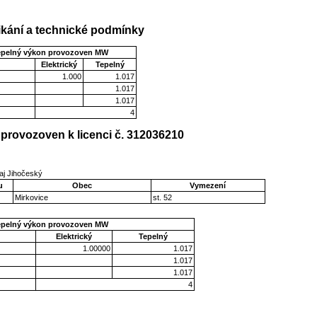
kání a technické podmínky
epelný výkon provozoven MW
Elektrický
Tepelný
1.000
1.017
1.017
1.017
4
provozoven k licenci č. 312036210
aj Jihočeský
u
Obec
Vymezení
Mirkovice
st. 52
epelný výkon provozoven MW
Elektrický
Tepelný
1.00000
1.017
1.017
1.017
4