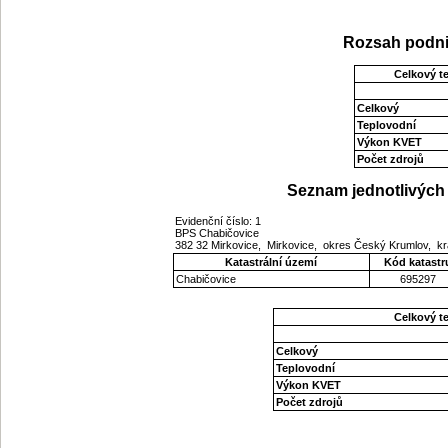
Rozsah podni
Celkový t
Celkový
Teplovodní
Výkon KVET
Počet zdrojů
Seznam jednotlivých 
Evidenční číslo: 1
BPS Chabičovice
382 32 Mirkovice, Mirkovice, okres Český Krumlov, kr
Katastrální území
Kód katastr
Chabičovice
695297
Celkový t
Celkový
Teplovodní
Výkon KVET
Počet zdrojů