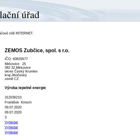
ítačové sítě INTERNET.
ZEMOS Zubčice, spol. s r.o.
IČO: 60825677
Mirkovice 25
382 32 Mirkovice
okres Český Krumlov
kraj Jihočeský
země CZ
Výroba tepelné energie
312036210
František Kmoch
09.07.2020
09.07.2020
3
Vyhledat
Vyhledat
Vyhledat