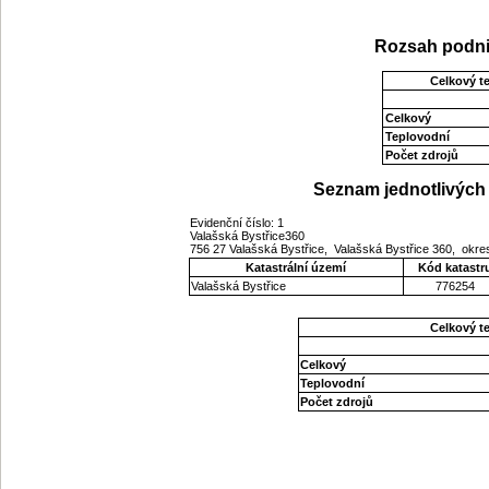
Rozsah podni
Celkový t
Celkový
Teplovodní
Počet zdrojů
Seznam jednotlivých 
Evidenční číslo: 1
Valašská Bystřice360
756 27 Valašská Bystřice, Valašská Bystřice 360, okre
Katastrální území
Kód katastr
Valašská Bystřice
776254
Celkový t
Celkový
Teplovodní
Počet zdrojů