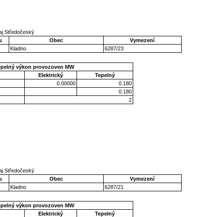
aj Středočeský
u
Obec
Vymezení
Kladno
6287/23
epelný výkon provozoven MW
Elektrický
Tepelný
0.00000
0.180
0.180
2
aj Středočeský
u
Obec
Vymezení
Kladno
6287/21
epelný výkon provozoven MW
Elektrický
Tepelný