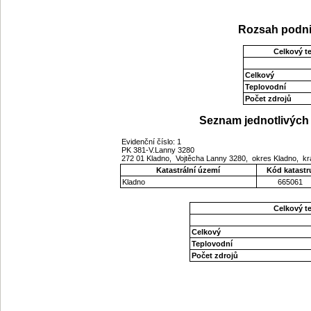
Rozsah podni
Celkový t
Celkový
Teplovodní
Počet zdrojů
Seznam jednotlivých 
Evidenční číslo: 1
PK 381-V.Lanny 3280
272 01 Kladno, Vojtěcha Lanny 3280, okres Kladno, kr
Katastrální území
Kód katastr
Kladno
665061
Celkový t
Celkový
Teplovodní
Počet zdrojů