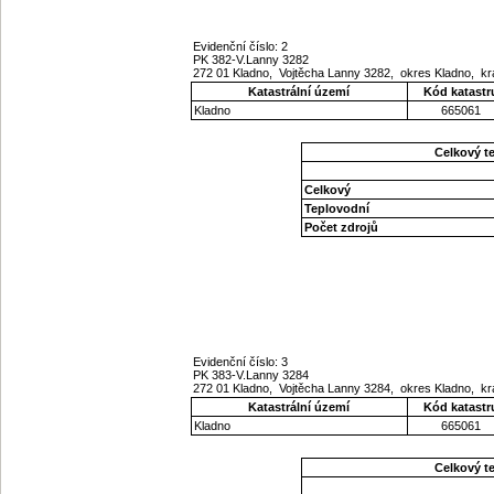
Evidenční číslo: 2
PK 382-V.Lanny 3282
272 01 Kladno, Vojtěcha Lanny 3282, okres Kladno, kr
Katastrální území
Kód katastr
Kladno
665061
Celkový t
Celkový
Teplovodní
Počet zdrojů
Evidenční číslo: 3
PK 383-V.Lanny 3284
272 01 Kladno, Vojtěcha Lanny 3284, okres Kladno, kr
Katastrální území
Kód katastr
Kladno
665061
Celkový t