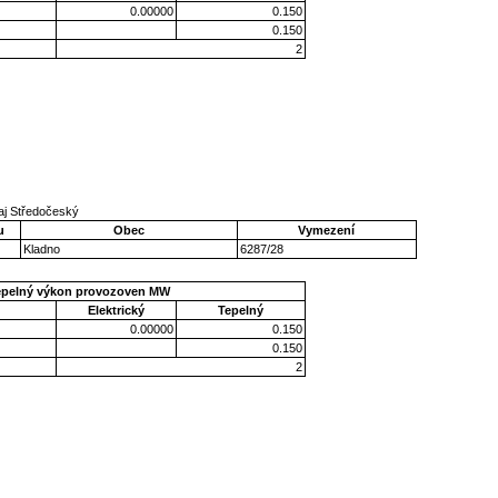
0.00000
0.150
0.150
2
aj Středočeský
u
Obec
Vymezení
Kladno
6287/28
epelný výkon provozoven MW
Elektrický
Tepelný
0.00000
0.150
0.150
2