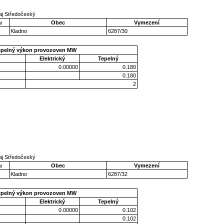
aj Středočeský
u
Obec
Vymezení
Kladno
6287/30
epelný výkon provozoven MW
Elektrický
Tepelný
0.00000
0.180
0.180
2
aj Středočeský
u
Obec
Vymezení
Kladno
6287/32
epelný výkon provozoven MW
Elektrický
Tepelný
0.00000
0.102
0.102