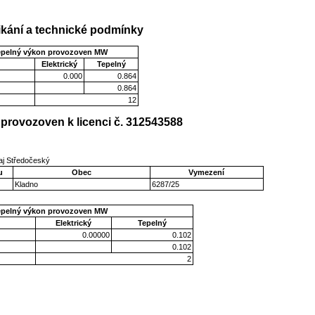
kání a technické podmínky
epelný výkon provozoven MW
Elektrický
Tepelný
0.000
0.864
0.864
12
provozoven k licenci č. 312543588
aj Středočeský
u
Obec
Vymezení
Kladno
6287/25
epelný výkon provozoven MW
Elektrický
Tepelný
0.00000
0.102
0.102
2