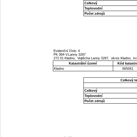
Celkový
Teplovodní
Počet zdrojů
Evidenční číslo: 4
PK 384-V.Lanny 3287
272 01 Kladno, Vojtěcha Lanny 3287, okres Kladno, kr
Katastrální území
Kód katastr
Kladno
665061
Celkový t
Celkový
Teplovodní
Počet zdrojů