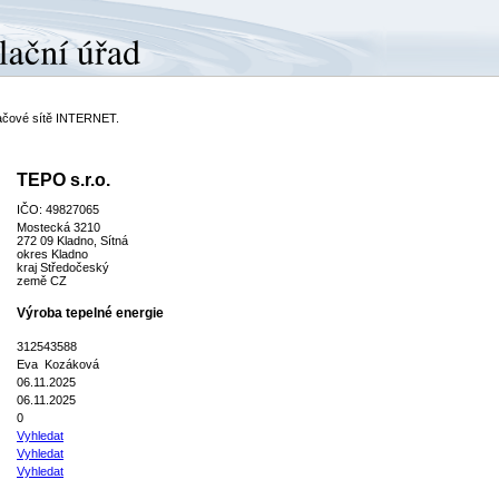
ítačové sítě INTERNET.
TEPO s.r.o.
IČO: 49827065
Mostecká 3210
272 09 Kladno, Sítná
okres Kladno
kraj Středočeský
země CZ
Výroba tepelné energie
312543588
Eva Kozáková
06.11.2025
06.11.2025
0
Vyhledat
Vyhledat
Vyhledat