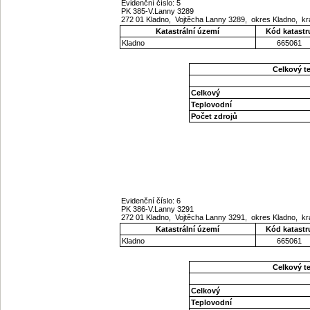
Evidenční číslo: 5
PK 385-V.Lanny 3289
272 01 Kladno, Vojtěcha Lanny 3289, okres Kladno, kr
Katastrální území
Kód katastr
Kladno
665061
Celkový t
Celkový
Teplovodní
Počet zdrojů
Evidenční číslo: 6
PK 386-V.Lanny 3291
272 01 Kladno, Vojtěcha Lanny 3291, okres Kladno, kr
Katastrální území
Kód katastr
Kladno
665061
Celkový t
Celkový
Teplovodní