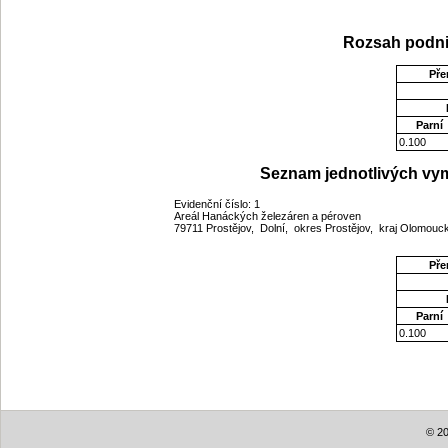
Rozsah podni
Pře
Parní
0.100
Seznam jednotlivých vym
Evidenční číslo: 1
Areál Hanáckých železáren a péroven
79711 Prostějov, Dolní, okres Prostějov, kraj Olomou
Pře
Parní
0.100
© 20