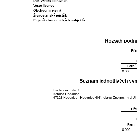
Den vzniku oprávnění
Verze licence
Obchodní rejstřík
Živnostenský rejstřík
Rejstřík ekonomických subjektů
Rozsah podni
Pře
Parní
0.000
Seznam jednotlivých vym
Evidenční číslo: 1
Kotelna Hodonice
67125 Hodonice, Hodonice 405, okres Znojmo, kraj J
Pře
Parní
0.000