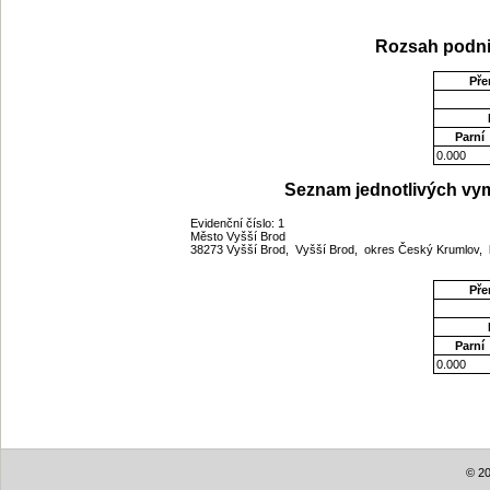
Rozsah podni
Pře
Parní
0.000
Seznam jednotlivých vym
Evidenční číslo: 1
Město Vyšší Brod
38273 Vyšší Brod, Vyšší Brod, okres Český Krumlov, 
Pře
Parní
0.000
© 20