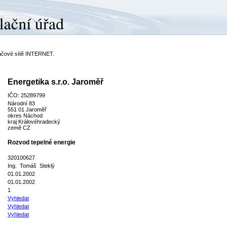
ítačové sítě INTERNET.
Energetika s.r.o. Jaroměř
IČO: 25289799
Národní 83
551 01 Jaroměř
okres Náchod
kraj Královéhradecký
země CZ
Rozvod tepelné energie
320100627
Ing. Tomáš Steklý
01.01.2002
01.01.2002
1
Vyhledat
Vyhledat
Vyhledat