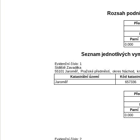
Rozsah podni
Pře
Parní
0.000
Seznam jednotlivých vym
Evidenční číslo: 1
Sídliště Zavadilka
55101 Jaroměř, Pražské předměstí, okres Náchod, kr
Katastrální území
Kód katastr
Jaroměř
657336
Pře
Parní
0.000
Evidenční číslo: 2