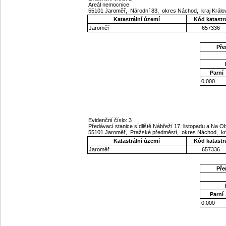
Areál nemocnice
55101 Jaroměř, Národní 83, okres Náchod, kraj Král
Katastrální území
Kód katastr
Jaroměř
657336
Pře
Parní
0.000
Evidenční číslo: 3
Předávací stanice sídliště Nábřeží 17. listopadu a Na Ob
55101 Jaroměř, Pražské předměstí, okres Náchod, kr
Katastrální území
Kód katastr
Jaroměř
657336
Pře
Parní
0.000