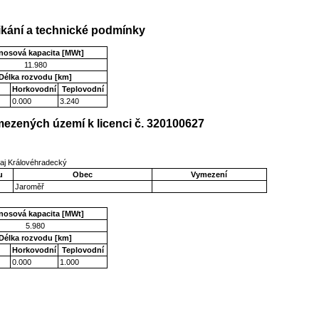
kání a technické podmínky
nosová kapacita [MWt]
11.980
Délka rozvodu [km]
Horkovodní
Teplovodní
0.000
3.240
ezených území k licenci č. 320100627
aj Královéhradecký
u
Obec
Vymezení
Jaroměř
nosová kapacita [MWt]
5.980
Délka rozvodu [km]
Horkovodní
Teplovodní
0.000
1.000