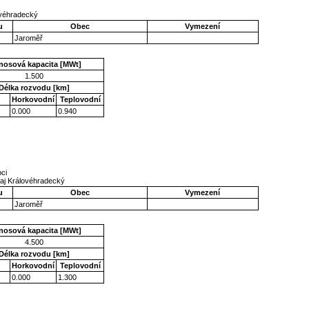
ovéhradecký
u
Obec
Vymezení
Jaroměř
nosová kapacita [MWt]
1.500
Délka rozvodu [km]
Horkovodní
Teplovodní
0.000
0.940
ci
aj Královéhradecký
u
Obec
Vymezení
Jaroměř
nosová kapacita [MWt]
4.500
Délka rozvodu [km]
Horkovodní
Teplovodní
0.000
1.300