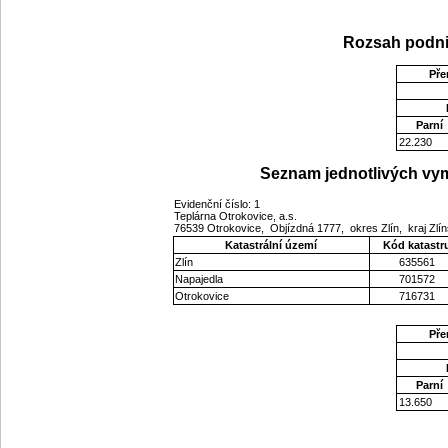
Rozsah podni
Pře
Parní
22.230
Seznam jednotlivých vym
Evidenční číslo: 1
Teplárna Otrokovice, a.s.
76539 Otrokovice, Objízdná 1777, okres Zlín, kraj Zlí
Katastrální území
Kód katastr
Zlín
635561
Napajedla
701572
Otrokovice
716731
Pře
Parní
13.650