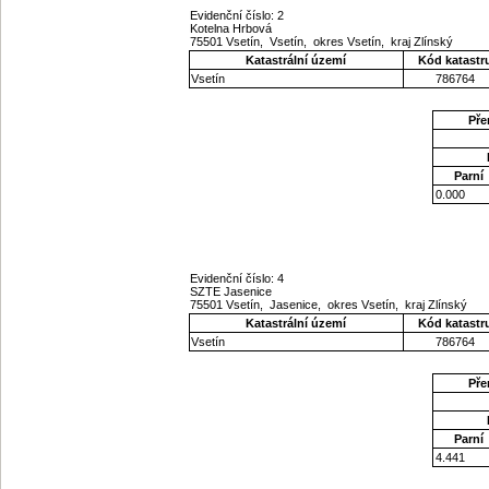
Evidenční číslo: 2
Kotelna Hrbová
75501 Vsetín, Vsetín, okres Vsetín, kraj Zlínský
Katastrální území
Kód katastr
Vsetín
786764
Pře
Parní
0.000
Evidenční číslo: 4
SZTE Jasenice
75501 Vsetín, Jasenice, okres Vsetín, kraj Zlínský
Katastrální území
Kód katastr
Vsetín
786764
Pře
Parní
4.441