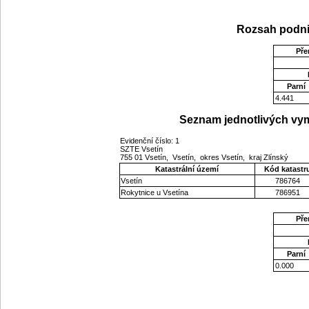
Rozsah podni
Pře
Parní
4.441
Seznam jednotlivých vym
Evidenční číslo: 1
SZTE Vsetín
755 01 Vsetín, Vsetín, okres Vsetín, kraj Zlínský
Katastrální území
Kód katastr
Vsetín
786764
Rokytnice u Vsetína
786951
Pře
Parní
0.000