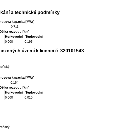
kání a technické podmínky
nosová kapacita [MWt]
0.711
Délka rozvodu [km]
Horkovodní
Teplovodní
0.000
0.195
ezených území k licenci č. 320101543
lzeňský
nosová kapacita [MWt]
0.184
Délka rozvodu [km]
Horkovodní
Teplovodní
0.000
0.010
lzeňský