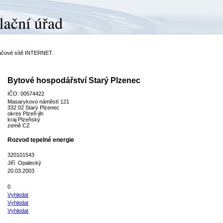
ítačové sítě INTERNET.
Bytové hospodářství Starý Plzenec
IČO: 00574422
Masarykovo náměstí 121
332 02 Starý Plzenec
okres Plzeň-jih
kraj Plzeňský
země CZ
Rozvod tepelné energie
320101543
Jiří Opalecký
20.03.2003
0
Vyhledat
Vyhledat
Vyhledat