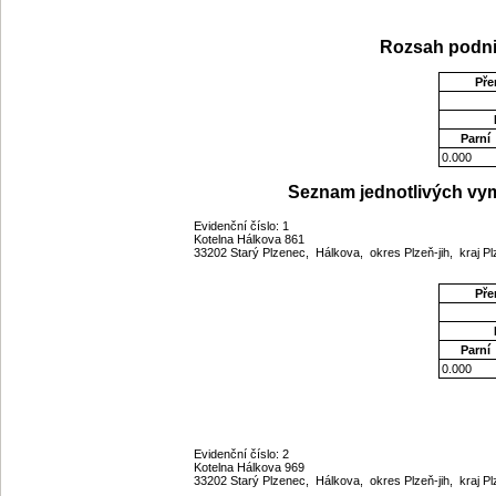
Rozsah podni
Pře
Parní
0.000
Seznam jednotlivých vym
Evidenční číslo: 1
Kotelna Hálkova 861
33202 Starý Plzenec, Hálkova, okres Plzeň-jih, kraj P
Pře
Parní
0.000
Evidenční číslo: 2
Kotelna Hálkova 969
33202 Starý Plzenec, Hálkova, okres Plzeň-jih, kraj P