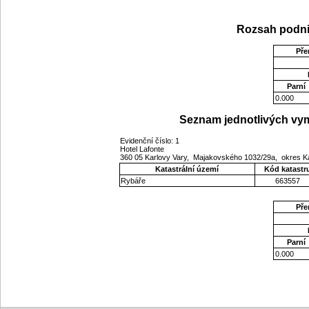
Rozsah podni
Pře
Parní
0.000
Seznam jednotlivých vym
Evidenční číslo: 1
Hotel Lafonte
360 05 Karlovy Vary, Majakovského 1032/29a, okres Ka
Katastrální území
Kód katastr
Rybáře
663557
Pře
Parní
0.000