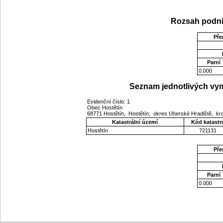
Rozsah podni
Pře
Parní
0.000
Seznam jednotlivých vym
Evidenční číslo: 1
Obec Hostětín
68771 Hostětín, Hostětín, okres Uherské Hradiště, kra
Katastrální území
Kód katastr
Hostětín
721131
Pře
Parní
0.000