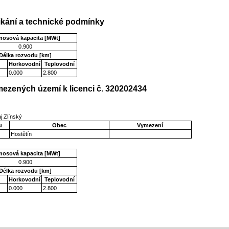
kání a technické podmínky
nosová kapacita [MWt]
0.900
Délka rozvodu [km]
Horkovodní
Teplovodní
0.000
2.800
ezených území k licenci č. 320202434
j Zlínský
u
Obec
Vymezení
Hostětín
nosová kapacita [MWt]
0.900
Délka rozvodu [km]
Horkovodní
Teplovodní
0.000
2.800