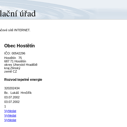
ítačové sítě INTERNET.
Obec Hostětín
IČO: 00542296
Hostětín 75
687 71 Hostětín
okres Uherské Hradiště
kraj Zlínský
země CZ
Rozvod tepelné energie
320202434
Bc. Lukáš Hrnčiřík
03.07.2002
03.07.2002
1
Vyhledat
Vyhledat
Vyhledat